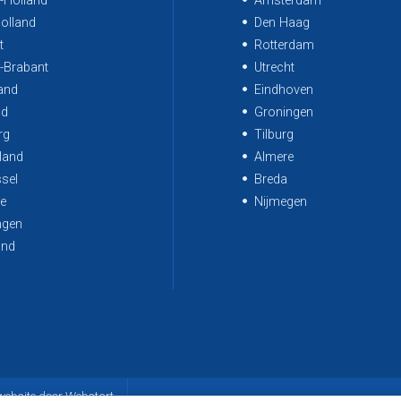
-Holland
Amsterdam
olland
Den Haag
t
Rotterdam
-Brabant
Utrecht
and
Eindhoven
nd
Groningen
rg
Tilburg
land
Almere
ssel
Breda
e
Nijmegen
ngen
and
website door Webstart