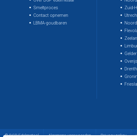
Over BGP edelmetaal
Noord
Smeltproces
Zuid-H
Contact opnemen
Utrech
LBMA-goudbaren
Noord
Flevol
Zeela
Limbu
Gelder
Overij
Drenth
Groni
Friesl
© BGP Edelmetaal
Algemene voorwaarden
Privacy policy