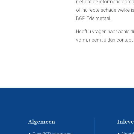
niet dat de informatie comp
of indirecte schade welke 
BGP Edelmetaal.
Heeft u vragen naar aanleidi
vorm, neemt u dan contact
Algemeen
Inlev