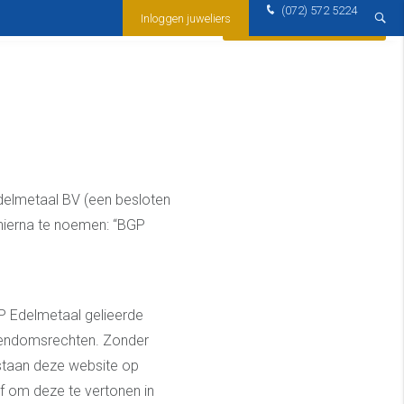
(072) 572 5224
GP Edelmetaal
Smeltproces
Inloggen juweliers
Contact opnemen
delmetaal BV (een besloten
hierna te noemen: “BGP
P Edelmetaal gelieerde
igendomsrechten. Zonder
estaan deze website op
f om deze te vertonen in