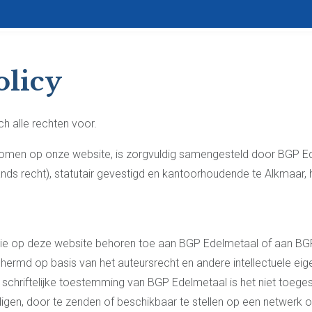
Home
Inleverpunt zoeken
Over B
olicy
h alle rechten voor.
nomen op onze website, is zorgvuldig samengesteld door BGP E
ds recht), statutair gevestigd en kantoorhoudende te Alkmaar, 
matie op deze website behoren toe aan BGP Edelmetaal of aan BG
schermd op basis van het auteursrecht en andere intellectuele e
 schriftelijke toestemming van BGP Edelmetaal is het niet toeg
igen, door te zenden of beschikbaar te stellen op een netwerk o