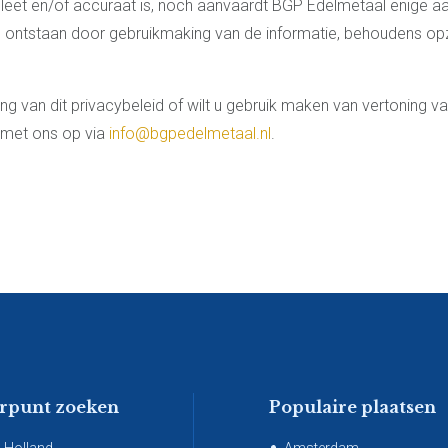
leet en/of accuraat is, noch aanvaardt BGP Edelmetaal enige aa
is ontstaan door gebruikmaking van de informatie, behoudens op
ng van dit privacybeleid of wilt u gebruik maken van vertoning v
 met ons op via
info@bgpedelmetaal.nl
.
erpunt zoeken
Populaire plaatsen