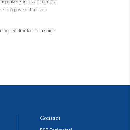
nsprakelijkheid voor directe
zet of grove schuld van
an bgpedelmetaal.nl in enige
Contact