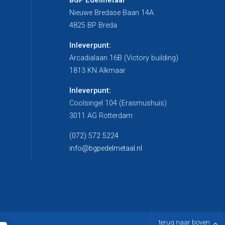
BGP Edelmetaal
Nieuwe Bredase Baan 14A
4825 BP Breda
Inleverpunt:
Arcadialaan 16B (Victory building)
1813 KN Alkmaar
Inleverpunt:
Coolsingel 104 (Erasmushuis)
3011 AG Rotterdam
(072) 572 5224
info@bgpedelmetaal.nl
terug naar boven